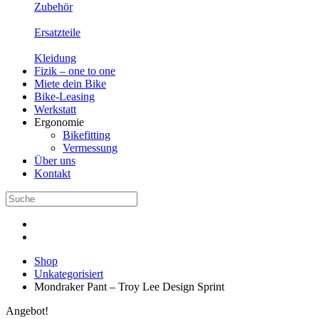
Zubehör
Ersatzteile
Kleidung
Fizik – one to one
Miete dein Bike
Bike-Leasing
Werkstatt
Ergonomie
Bikefitting
Vermessung
Über uns
Kontakt
Shop
Unkategorisiert
Mondraker Pant – Troy Lee Design Sprint
Angebot!