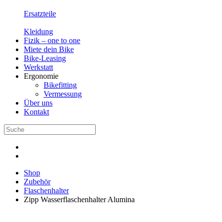
Ersatzteile
Kleidung
Fizik – one to one
Miete dein Bike
Bike-Leasing
Werkstatt
Ergonomie
Bikefitting
Vermessung
Über uns
Kontakt
Shop
Zubehör
Flaschenhalter
Zipp Wasserflaschenhalter Alumina